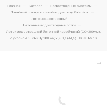
—
—
—
Главная
Каталог
Водоотводные системы
—
Линейный поверхностный водоотвод Gidrolica
—
Лоток водоотводный
—
Бетонные водоотводные лотки
Лоток водоотводный бетонный коробчатый (СО-300мм),
с уклоном 0,5% КUу 100.44(30).51,5(44,5) - BGМ, № 13