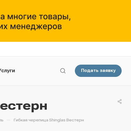
Услуги
Подать заявку
Вестерн
—
ль
Гибкая черепица Shinglas Вестерн