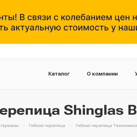
Каталог
О компании
Монтажникам
ерепица Shinglas 
—
—
атериалы
Гибкая черепица
Гибкая черепица Технонико