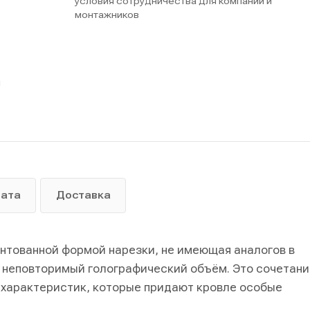
условия сотрудничества для компаний и
монтажников
ы
лата
Доставка
нтованной формой нарезки, не имеющая аналогов в
 неповторимый голографический объём. Это сочетани
х характеристик, которые придают кровле особые