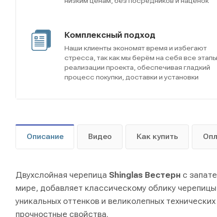
низким ценам, без посредников и наценок
Комплексный подход
Наши клиенты экономят время и избегают
стресса, так как мы берём на себя все этап
реализации проекта, обеспечивая гладкий
процесс покупки, доставки и установки
Описание
Видео
Как купить
Оп
Двухслойная черепица
Shinglas Вестерн
с запате
мире, добавляет классическому облику черепицы
уникальных оттенков и великолепных технически
прочностные свойства.