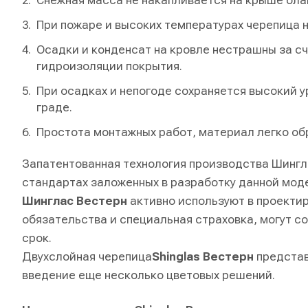
Снежная масса не накапливается на крыше бла
При пожаре и высоких температурах черепица не
Осадки и конденсат на кровле нестрашны за с
гидроизоляции покрытия.
При осадках и непогоде сохраняется высокий 
граде.
Простота монтажных работ, материал легко об
Запатентованная технология производства Шингл
стандартах заложенных в разработку данной моде
Шинглас Вестерн
активно используют в проекти
обязательства и специальная страховка, могут с
срок.
Двухслойная черепица
Shinglas Вестерн
представ
введение еще несколько цветовых решений.